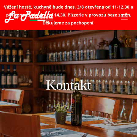
Vážení hosté, kuchyně bude dnes, 3/8 otevřena od 11-12.30 a
poté znovu otevírá od 14.30. Pizzerie v provozu beze změn.
Toggl
Děkujeme za pochopení.
naviga
Kontakt